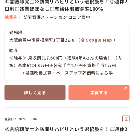
≪言語聴覚士≫訪問リハビリという選択肢を！◎週休2
員
日制◎残業ほぼなし◎有給休暇取得率100％
就業先
訪問看護ステーション ココア豊中
勤務地
大阪府豊中市曽根南町1丁目22-8 （
Google Map
）
給与
＜給与＞ 月収例317,600円（経験4年Aさんの場合） （内
訳）基本給24.6万円＋皆勤手当2万円＋資格手当1万円
+処遇改善加算・ベースアップ評価料による手…
詳しく見る
応募する
正
更新日
2026-08-06
社
≪言語聴覚士≫訪問リハビリという選択肢を！◎週休2
員