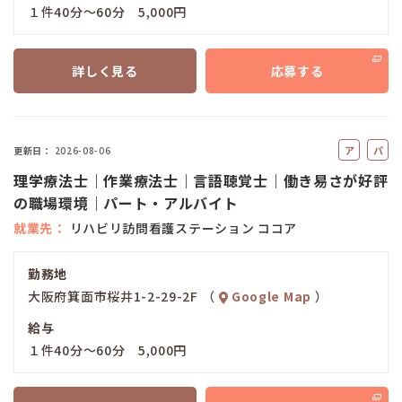
１件40分～60分 5,000円
詳しく見る
応募する
ア
パ
更新日
2026-08-06
ル
ー
理学療法士｜作業療法士｜言語聴覚士｜働き易さが好評
バ
ト
の職場環境｜パート・アルバイト
イ
就業先
リハビリ訪問看護ステーション ココア
ト
勤務地
大阪府箕面市桜井1-2-29-2F （
Google Map
）
給与
１件40分～60分 5,000円