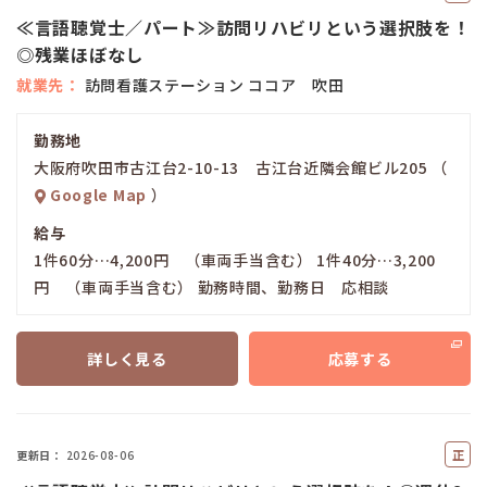
ー
≪言語聴覚士／パート≫訪問リハビリという選択肢を！
ト
◎残業ほぼなし
就業先
訪問看護ステーション ココア 吹田
勤務地
大阪府吹田市古江台2-10-13 古江台近隣会館ビル205 （
Google Map
）
給与
1件60分…4,200円 （車両手当含む） 1件40分…3,200
円 （車両手当含む） 勤務時間、勤務日 応相談
詳しく見る
応募する
正
更新日
2026-08-06
社