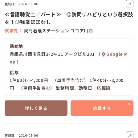
パ
更新日
2026-08-06
ー
≪言語聴覚士／パート≫ ◎訪問リハビリという選択肢
ト
を！◎残業ほぼなし
就業先
訪問看護ステーション ココア川西
勤務地
兵庫県川西市見野2-24-11 アークビル201 （
Google M
ap
）
給与
1件60分…4,200円 （車両手当含む） 1件40分…3,200
円 （車両手当含む） 勤務時間、勤務日 応相談
詳しく見る
応募する
パ
更新日
2026-08-06