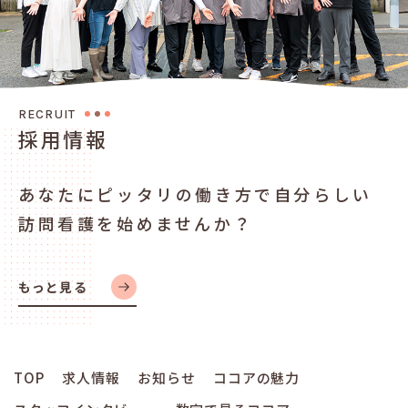
R
E
C
R
U
I
T
採
用
情
報
あなたにピッタリの働き方で
自分らしい
訪問看護を始めませんか？
もっと見る
TOP
求人情報
お知らせ
ココアの魅力