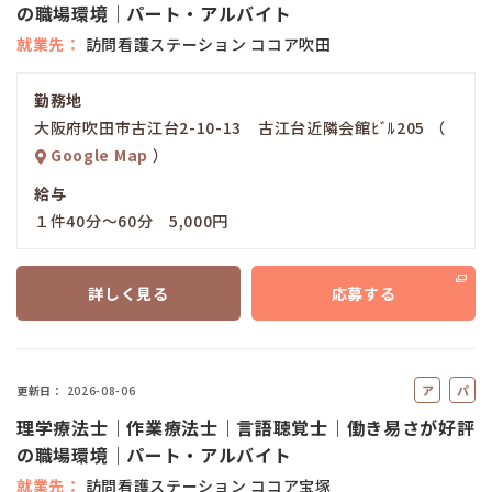
の職場環境｜パート・アルバイト
イ
就業先
訪問看護ステーション ココア吹田
ト
勤務地
大阪府吹田市古江台2-10-13 古江台近隣会館ﾋﾞﾙ205 （
Google Map
）
給与
１件40分～60分 5,000円
詳しく見る
応募する
ア
パ
更新日
2026-08-06
ル
ー
理学療法士｜作業療法士｜言語聴覚士｜働き易さが好評
バ
ト
の職場環境｜パート・アルバイト
イ
就業先
訪問看護ステーション ココア宝塚
ト