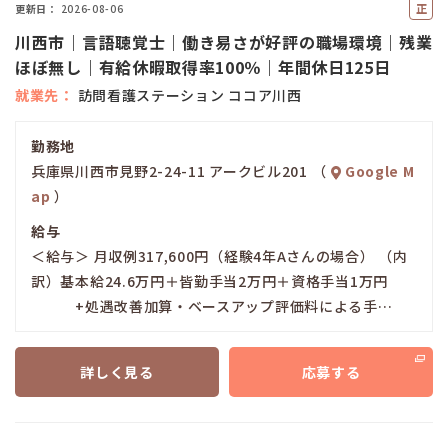
正
更新日
2026-08-06
社
川西市｜言語聴覚士｜働き易さが好評の職場環境｜残業
員
ほぼ無し｜有給休暇取得率100％｜年間休日125日
就業先
訪問看護ステーション ココア川西
勤務地
兵庫県川西市見野2-24-11 アークビル201 （
Google M
ap
）
給与
＜給与＞ 月収例317,600円（経験4年Aさんの場合） （内
訳）基本給24.6万円＋皆勤手当2万円＋資格手当1万円
+処遇改善加算・ベースアップ評価料による手…
詳しく見る
応募する