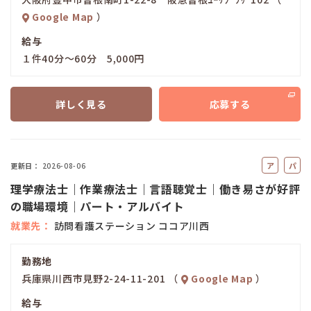
Google Map
）
給与
１件40分～60分 5,000円
詳しく見る
応募する
ア
パ
更新日
2026-08-06
ル
ー
理学療法士｜作業療法士｜言語聴覚士｜働き易さが好評
バ
ト
の職場環境｜パート・アルバイト
イ
就業先
訪問看護ステーション ココア川西
ト
勤務地
兵庫県川西市見野2-24-11-201 （
Google Map
）
給与