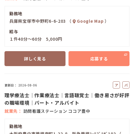
勤務地
兵庫県宝塚市中野町6-6-203 （
Google Map
）
給与
１件40分～60分 5,000円
詳しく見る
応募する
ア
パ
更新日
2026-08-06
ル
ー
理学療法士｜作業療法士｜言語聴覚士｜働き易さが好評
バ
ト
の職場環境｜パート・アルバイト
イ
就業先
訪問看護ステーション ココア豊中
ト
勤務地
大阪府豊中市曽根南町1-22-8 阪急曽根ﾕｰﾘﾌﾟﾗｻﾞ102 （