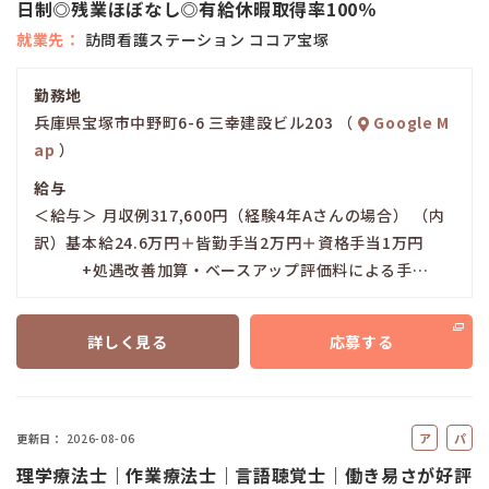
日制◎残業ほぼなし◎有給休暇取得率100％
就業先
訪問看護ステーション ココア宝塚
勤務地
兵庫県宝塚市中野町6-6 三幸建設ビル203 （
Google M
ap
）
給与
＜給与＞ 月収例317,600円（経験4年Aさんの場合） （内
訳）基本給24.6万円＋皆勤手当2万円＋資格手当1万円
+処遇改善加算・ベースアップ評価料による手…
詳しく見る
応募する
ア
パ
更新日
2026-08-06
ル
ー
理学療法士｜作業療法士｜言語聴覚士｜働き易さが好評
バ
ト