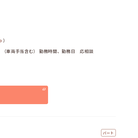
p
）
00円 （車両手当含む） 勤務時間、勤務日 応相談
る
パート