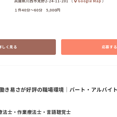
兵庫県川西市見野2-24-11-201 （
Google Map
）
１件40分～60分 5,000円
詳しく見る
応募す
働き易さが好評の職場環境｜パート・アルバイ
療法士・作業療法士・言語聴覚士