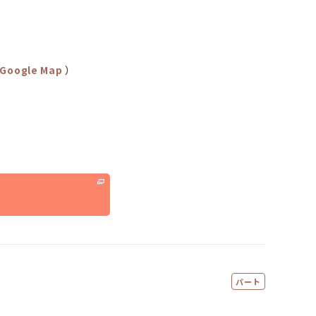
Google Map
）
る
パート