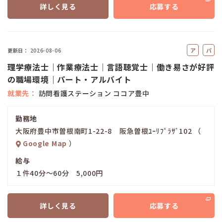
詳しく見る
応募する
ア
パ
更新日
2026-08-06
ル
ー
理学療法士｜作業療法士｜言語聴覚士｜働き易さが好評
バ
ト
の職場環境｜パート・アルバイト
イ
就業先
訪問看護ステーション ココア豊中
ト
勤務地
大阪府豊中市曽根南町1-22-8 阪急曽根ﾕｰﾘﾌﾟﾗｻﾞ102 （
Google Map
）
給与
１件40分～60分 5,000円
詳しく見る
応募する