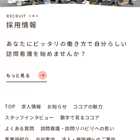
R
E
C
R
U
I
T
採
用
情
報
あなたにピッタリの働き方で
自分らしい
訪問看護を始めませんか？
もっと見る
TOP
求人情報
お知らせ
ココアの魅力
スタッフインタビュー
数字で見るココア
よくある質問
訪問看護・訪問リハビリへの思い
事業所紹介
会社案内
法人・施設様へのご案内