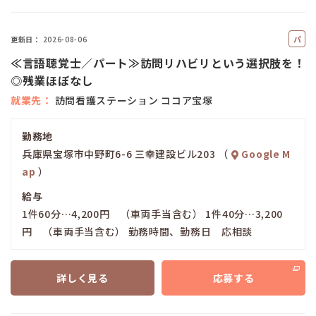
パ
更新日
2026-08-06
ー
≪言語聴覚士／パート≫訪問リハビリという選択肢を！
ト
◎残業ほぼなし
就業先
訪問看護ステーション ココア宝塚
勤務地
兵庫県宝塚市中野町6-6 三幸建設ビル203 （
Google M
ap
）
給与
1件60分…4,200円 （車両手当含む） 1件40分…3,200
円 （車両手当含む） 勤務時間、勤務日 応相談
詳しく見る
応募する