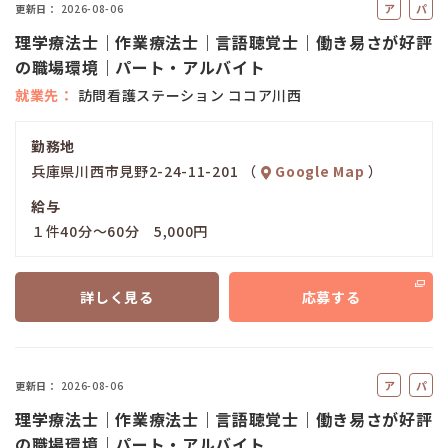
ア
パ
更新日
2026-08-06
ル
ー
理学療法士｜作業療法士｜言語聴覚士｜働き易さが好評
バ
ト
の職場環境｜パート・アルバイト
イ
就業先
訪問看護ステーション ココア川西
ト
勤務地
兵庫県川西市見野2-24-11-201 （
Google Map
）
給与
１件40分～60分 5,000円
詳しく見る
応募する
ア
パ
更新日
2026-08-06
ル
ー
理学療法士｜作業療法士｜言語聴覚士｜働き易さが好評
バ
ト
の職場環境｜パート・アルバイト