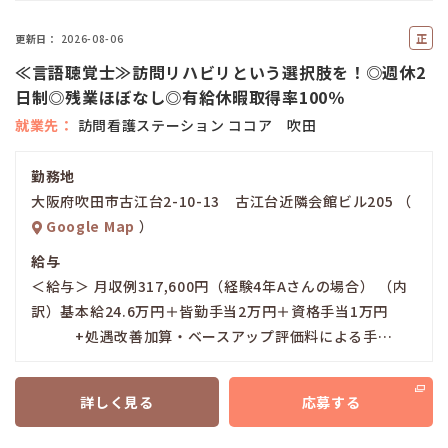
正
更新日
2026-08-06
社
≪言語聴覚士≫訪問リハビリという選択肢を！◎週休2
員
日制◎残業ほぼなし◎有給休暇取得率100％
就業先
訪問看護ステーション ココア 吹田
勤務地
大阪府吹田市古江台2-10-13 古江台近隣会館ビル205 （
Google Map
）
給与
＜給与＞ 月収例317,600円（経験4年Aさんの場合） （内
訳）基本給24.6万円＋皆勤手当2万円＋資格手当1万円
+処遇改善加算・ベースアップ評価料による手…
詳しく見る
応募する