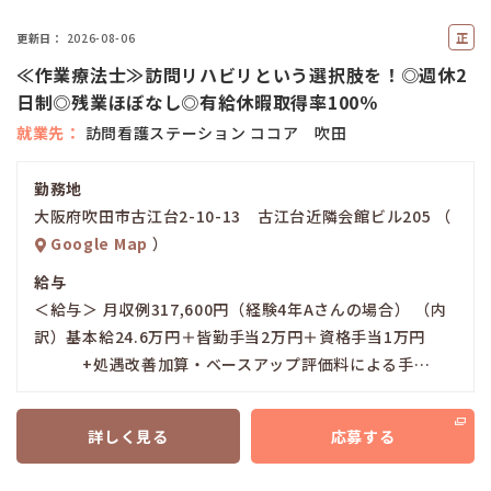
正
更新日
2026-08-06
社
≪作業療法士≫訪問リハビリという選択肢を！◎週休2
員
日制◎残業ほぼなし◎有給休暇取得率100％
就業先
訪問看護ステーション ココア 吹田
勤務地
大阪府吹田市古江台2-10-13 古江台近隣会館ビル205 （
Google Map
）
給与
＜給与＞ 月収例317,600円（経験4年Aさんの場合） （内
訳）基本給24.6万円＋皆勤手当2万円＋資格手当1万円
+処遇改善加算・ベースアップ評価料による手…
詳しく見る
応募する