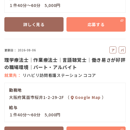
１件40分～60分 5,000円
詳しく見る
応募する
ア
パ
更新日
2026-08-06
ル
ー
理学療法士｜作業療法士｜言語聴覚士｜働き易さが好評
バ
ト
の職場環境｜パート・アルバイト
イ
就業先
リハビリ訪問看護ステーション ココア
ト
勤務地
大阪府箕面市桜井1-2-29-2F （
Google Map
）
給与
１件40分～60分 5,000円