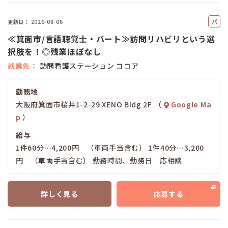
パ
更新日
2026-08-06
ー
≪箕面市/言語聴覚士・パート≫訪問リハビリという選
ト
択肢を！◎残業ほぼなし
就業先
訪問看護ステーション ココア
勤務地
大阪府箕面市桜井1-2-29 XENO Bldg 2F （
Google Ma
p
）
給与
1件60分…4,200円 （車両手当含む） 1件40分…3,200
円 （車両手当含む） 勤務時間、勤務日 応相談
詳しく見る
応募する