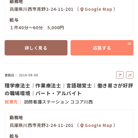
勤務地
兵庫県川西市見野2-24-11-201 （
Google Map
）
給与
１件40分～60分 5,000円
詳しく見る
応募する
ア
パ
更新日
2026-08-06
ル
ー
理学療法士｜作業療法士｜言語聴覚士｜働き易さが好評
バ
ト
の職場環境｜パート・アルバイト
イ
就業先
訪問看護ステーション ココア川西
ト
勤務地
兵庫県川西市見野2-24-11-201 （
Google Map
）
給与