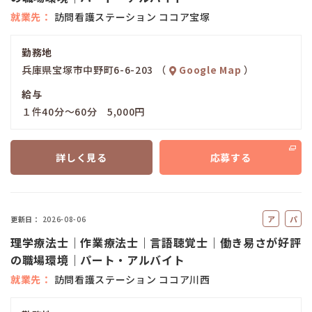
イ
就業先
訪問看護ステーション ココア宝塚
ト
勤務地
兵庫県宝塚市中野町6-6-203 （
Google Map
）
給与
１件40分～60分 5,000円
詳しく見る
応募する
ア
パ
更新日
2026-08-06
ル
ー
理学療法士｜作業療法士｜言語聴覚士｜働き易さが好評
バ
ト
の職場環境｜パート・アルバイト
イ
就業先
訪問看護ステーション ココア川西
ト